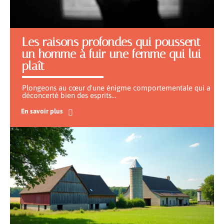
Les raisons profondes qui poussent
un homme à fuir une femme qui lui
plaît
Plongeons au cœur d'une énigme comportementale qui a
déconcerté bien des esprits
…
En savoir plus