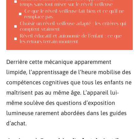
temps sans tout miser sur le réveil-veilleuse
Ce que le réveil-veilleuse fait bien, et ce qu’il ne
remplace pas
Choisir un réveil-veilleuse adapté : les critères qui
comptent vraiment
Réveil éducatif et autonomie de l’enfant : ce que
les retours terrain montrent
Derrière cette mécanique apparemment
limpide, l’apprentissage de l’heure mobilise des
compétences cognitives que tous les enfants ne
maîtrisent pas au même âge. L’appareil lui-
même soulève des questions d’exposition
lumineuse rarement abordées dans les guides
d’achat.