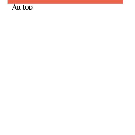
Au top
ENFANT
Le trampoline : quel
intérêt et comment s’en
servir ?