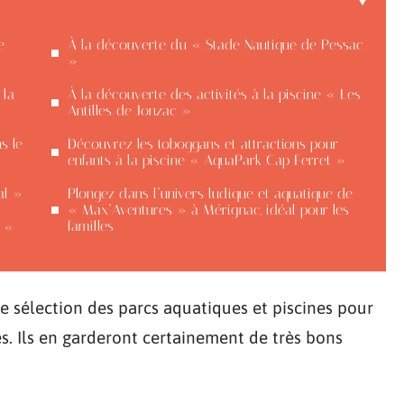
e
À la découverte du « Stade Nautique de Pessac
»
 la
À la découverte des activités à la piscine « Les
Antilles de Jonzac »
s le
Découvrez les toboggans et attractions pour
enfants à la piscine « AquaPark Cap Ferret »
al »
Plongez dans l’univers ludique et aquatique de
« Max’Aventures » à Mérignac, idéal pour les
familles
à «
re sélection des parcs aquatiques et piscines pour
tés. Ils en garderont certainement de très bons