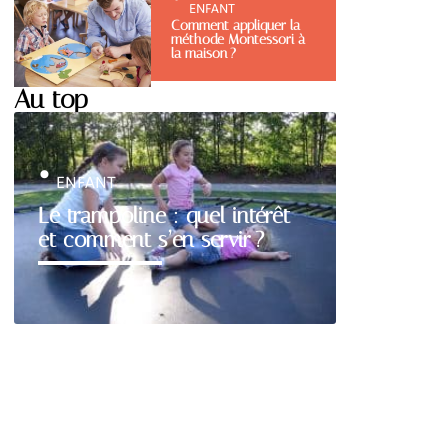
ENFANT
Comment appliquer la
méthode Montessori à
la maison ?
Au top
ENFANT
Le trampoline : quel intérêt
et comment s’en servir ?