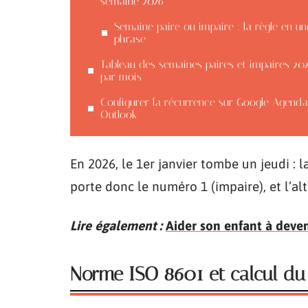
semaine 2026
Semaine paire ou impaire : la règle en un
phrase
Tableau des semaines paires et impaires 20
par mois
Configurer la récurrence sur Google Agend
Outlook
En 2026, le 1er janvier tombe un jeudi :
porte donc le numéro 1 (impaire), et l’al
Lire également :
Aider son enfant à deve
Norme ISO 8601 et calcul d