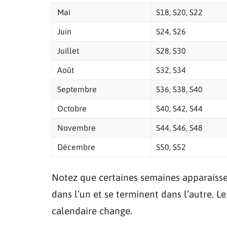
Mai
S18, S20, S22
Juin
S24, S26
Juillet
S28, S30
Août
S32, S34
Septembre
S36, S38, S40
Octobre
S40, S42, S44
Novembre
S44, S46, S48
Décembre
S50, S52
Notez que certaines semaines apparaissen
dans l’un et se terminent dans l’autre. 
calendaire change.