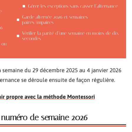
Gérer les exceptions sans casser l’alternance
e
Garde alternée 2026 et semaines
paires/impaires
26
Vérifier la parité d’une semaine en moins de dix
secondes
a ou
 la semaine du 29 décembre 2025 au 4 janvier 2026
ternance se déroule ensuite de façon régulière.
nir propre avec la méthode Montessori
u numéro de semaine 2026