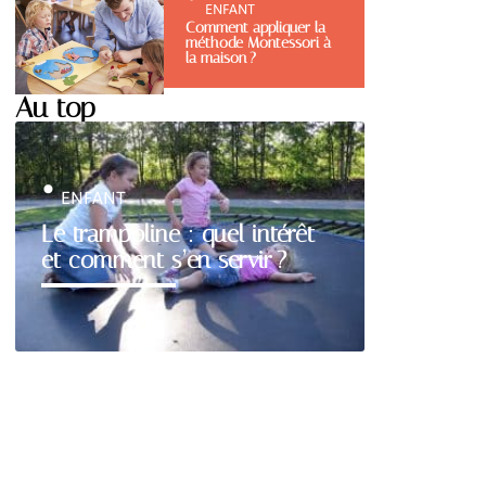
ENFANT
Comment appliquer la
méthode Montessori à
la maison ?
Au top
ENFANT
Le trampoline : quel intérêt
et comment s’en servir ?