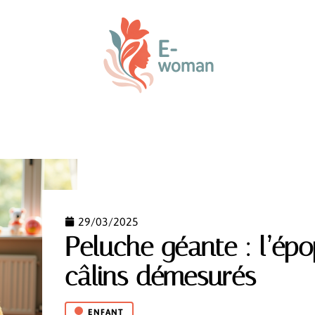
ENFANT
PARENTALITÉ
PREMIER ÂGE
VOTRE
29/03/2025
Peluche géante : l’ép
câlins démesurés
ENFANT