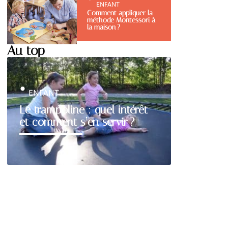
ENFANT
Comment appliquer la
méthode Montessori à
la maison ?
Au top
ENFANT
Le trampoline : quel intérêt
et comment s’en servir ?