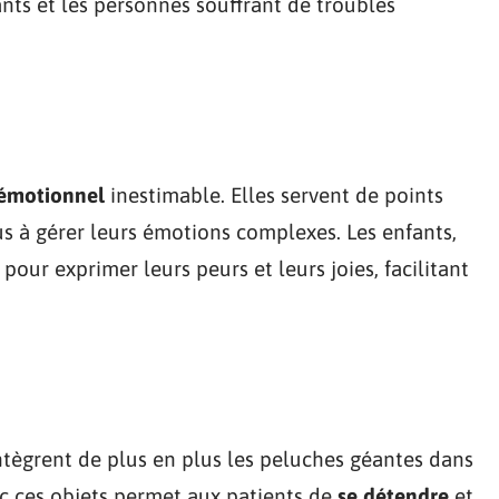
nts et les personnes souffrant de troubles
 émotionnel
inestimable. Elles servent de points
us à gérer leurs émotions complexes. Les enfants,
pour exprimer leurs peurs et leurs joies, facilitant
ntègrent de plus en plus les peluches géantes dans
ec ces objets permet aux patients de
se détendre
et