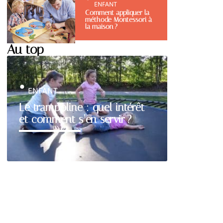
ENFANT
Comment appliquer la
méthode Montessori à
la maison ?
Au top
ENFANT
Le trampoline : quel intérêt
et comment s’en servir ?