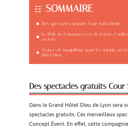
SOMMAIRE
Des spectacles gratuits Cour Saint Henri
Le Pôle de Commerces et de Loisirs Conflu
en Fête
Séance de maquillage pour les enfants au G
Hôtel Dieu
Des spectacles gratuits Cour 
Dans le Grand Hôtel Dieu de Lyon sera o
spectacles gratuits. Ces merveilleux sp
Concept Évent. En effet, cette compagni