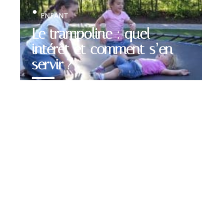
ENFANT
Le trampoline : quel
intérêt et comment s’en
servir ?
Contact
Mentions légales
Sitemap
© 2025 | ewomanblog.fr