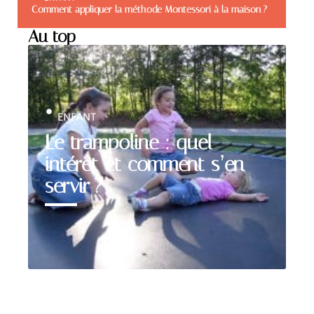
Comment appliquer la méthode Montessori à la maison ?
Au top
ENFANT
Le trampoline : quel
intérêt et comment s’en
servir ?