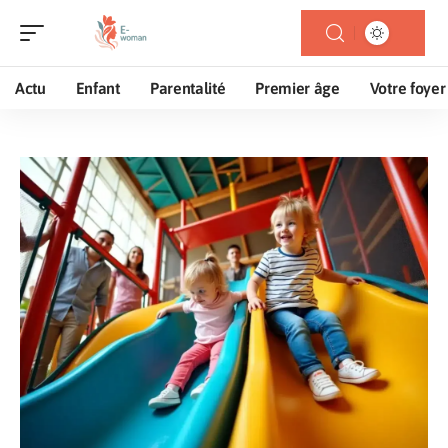
Actu
Enfant
Parentalité
Premier âge
Votre foyer