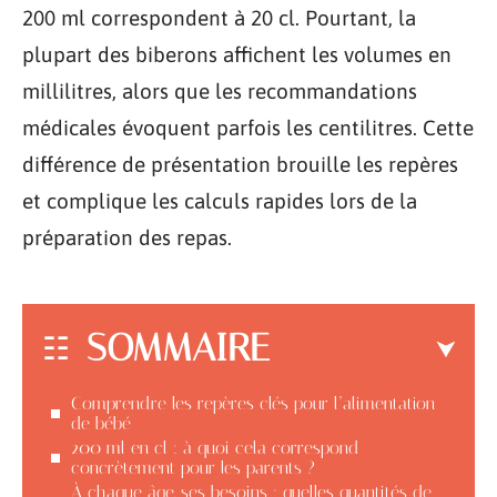
200 ml correspondent à 20 cl. Pourtant, la
plupart des biberons affichent les volumes en
millilitres, alors que les recommandations
médicales évoquent parfois les centilitres. Cette
différence de présentation brouille les repères
et complique les calculs rapides lors de la
préparation des repas.
SOMMAIRE
Comprendre les repères clés pour l’alimentation
de bébé
200 ml en cl : à quoi cela correspond
concrètement pour les parents ?
À chaque âge, ses besoins : quelles quantités de