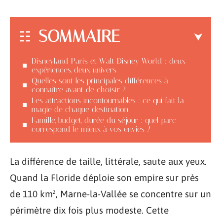
SOMMAIRE
Disneyland Paris et Walt Disney World : deux
expériences, deux univers
Quelles sont les principales différences à
connaître avant de choisir ?
Les attractions incontournables : ce qui fait la
magie de chaque destination
Famille, budget, durée du séjour : quel parc
correspond le mieux à vos envies ?
La différence de taille, littérale, saute aux yeux.
Quand la Floride déploie son empire sur près
de 110 km², Marne-la-Vallée se concentre sur un
périmètre dix fois plus modeste. Cette