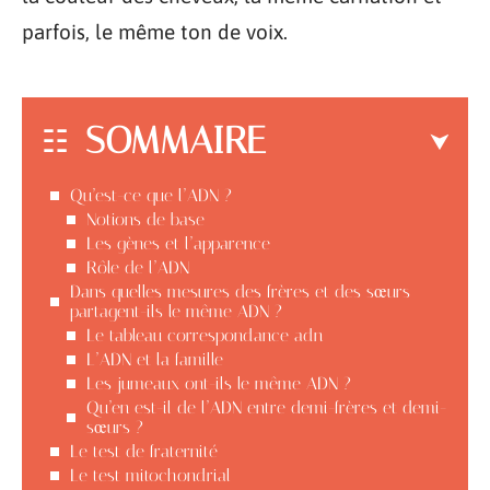
parfois, le même ton de voix.
SOMMAIRE
Qu’est-ce que l’ADN ?
Notions de base
Les gènes et l’apparence
Rôle de l’ADN
Dans quelles mesures des frères et des sœurs
partagent-ils le même ADN ?
Le tableau correspondance adn
L’ADN et la famille
Les jumeaux ont-ils le même ADN ?
Qu’en est-il de l’ADN entre demi-frères et demi-
sœurs ?
Le test de fraternité
Le test mitochondrial