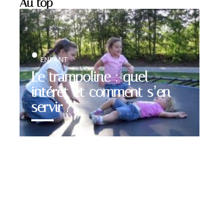
Au top
ENFANT
Le trampoline : quel
intérêt et comment s’en
servir ?