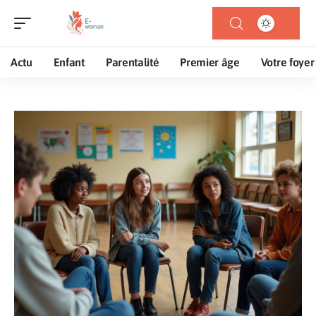
Actu
Enfant
Parentalité
Premier âge
Votre foyer