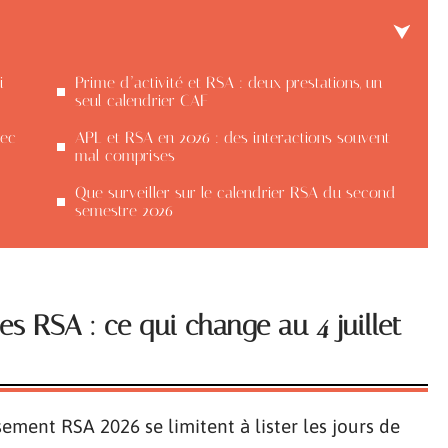
i
Prime d’activité et RSA : deux prestations, un
seul calendrier CAF
vec
APL et RSA en 2026 : des interactions souvent
mal comprises
Que surveiller sur le calendrier RSA du second
semestre 2026
s RSA : ce qui change au 4 juillet
sement RSA 2026 se limitent à lister les jours de