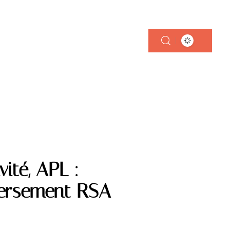
 FOYER
ité, APL :
versement RSA