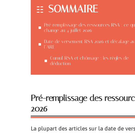
SOMMAIRE
Pré-remplissage des ressources RSA : ce qu
change au 4 juillet 2026
Date de versement RSA 2026 et décalage a
l’ARE
Cumul RSA et chômage : les règles de
déduction
Pré-remplissage des ressource
2026
La plupart des articles sur la date de ver