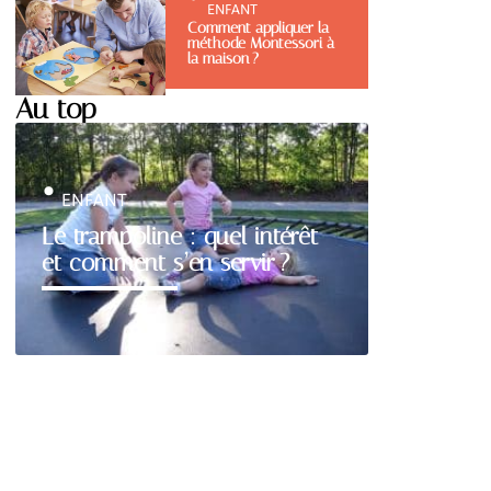
ENFANT
Comment appliquer la
méthode Montessori à
la maison ?
Au top
ENFANT
Le trampoline : quel intérêt
et comment s’en servir ?